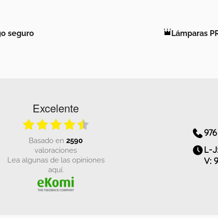
o seguro
Lámparas P
Excelente
976
basado en
2590
L-J
valoraciones
Lea algunas de las opiniones
V: 
aquí.