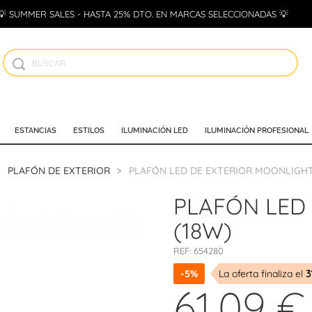
💡 SUMMER SALES - HASTA 25% DTO. EN MARCAS SELECCIONADAS 💡
ESTANCIAS
ESTILOS
ILUMINACIÓN LED
ILUMINACIÓN PROFESIONAL
PLAFÓN DE EXTERIOR
PLAFÓN LED DE EXTERIOR MOONLIGHT
PLAFÓN LED
(18W)
REF:
654280
-5%
La oferta finaliza el
3
61,09 €