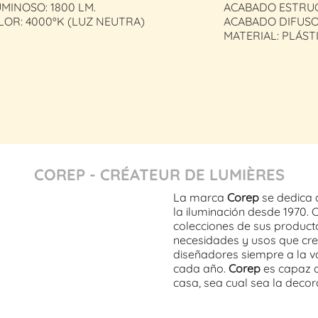
MINOSO: 1800 LM.
ACABADO ESTRU
LOR: 4000ºK (LUZ NEUTRA)
ACABADO DIFUSO
MATERIAL: PLÁST
COREP - CRÉATEUR DE LUMIÈRES
La marca
Corep
se dedica 
la iluminación desde 1970. 
colecciones de sus product
necesidades y usos que cre
diseñadores siempre a la v
cada año.
Corep
es capaz d
casa, sea cual sea la decora