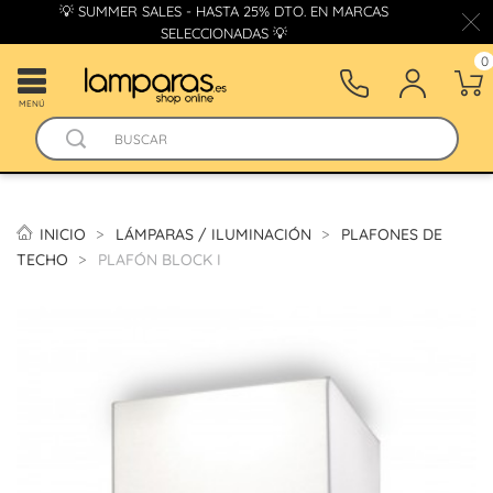
💡 SUMMER SALES - HASTA 25% DTO. EN MARCAS
SELECCIONADAS 💡
0
MENÚ
INICIO
LÁMPARAS / ILUMINACIÓN
PLAFONES DE
TECHO
PLAFÓN BLOCK I