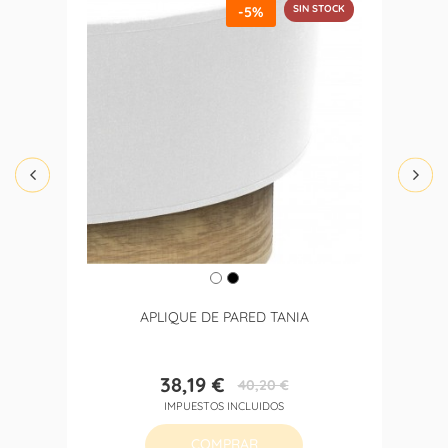
SIN STOCK
-5%
APLIQUE DE PARED TANIA
38,19 €
40,20 €
Precio
Precio
IMPUESTOS INCLUIDOS
base
COMPRAR