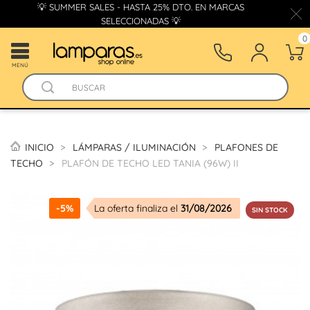
💡 SUMMER SALES - HASTA 25% DTO. EN MARCAS
SELECCIONADAS 💡
0
MENÚ
INICIO
LÁMPARAS / ILUMINACIÓN
PLAFONES DE
TECHO
PLAFÓN DE TECHO LED TANIA (96W) II
-5%
La oferta finaliza el
31/08/2026
SIN STOCK