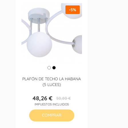
-5%
PLAFÓN DE TECHO LA HABANA
(5 LUCES)
48,26 €
50,80 €
Precio
Precio
IMPUESTOS INCLUIDOS
base
COMPRAR