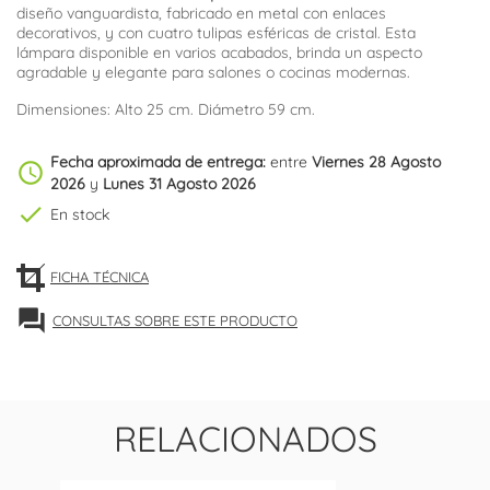
diseño vanguardista, fabricado en metal con enlaces
decorativos, y con cuatro tulipas esféricas de cristal. Esta
lámpara disponible en varios acabados, brinda un aspecto
agradable y elegante para salones o cocinas modernas.
Dimensiones: Alto 25 cm. Diámetro 59 cm.
Fecha aproximada de entrega:
entre
Viernes 28 Agosto
schedule
2026
y
Lunes 31 Agosto 2026
check
En stock
FICHA TÉCNICA
forum
CONSULTAS SOBRE ESTE PRODUCTO
RELACIONADOS