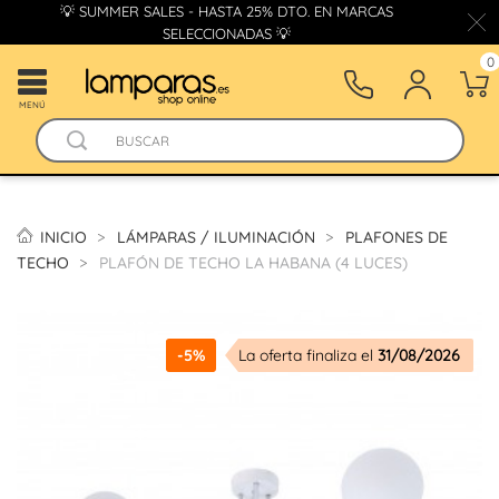
💡 SUMMER SALES - HASTA 25% DTO. EN MARCAS
SELECCIONADAS 💡
0
MENÚ
INICIO
LÁMPARAS / ILUMINACIÓN
PLAFONES DE
TECHO
PLAFÓN DE TECHO LA HABANA (4 LUCES)
-5%
La oferta finaliza el
31/08/2026