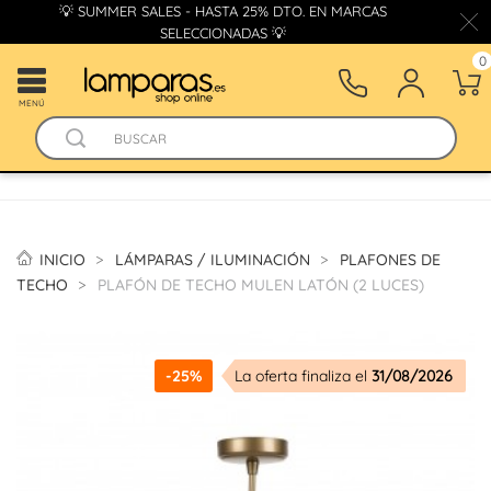
💡 SUMMER SALES - HASTA 25% DTO. EN MARCAS
SELECCIONADAS 💡
0
MENÚ
INICIO
LÁMPARAS / ILUMINACIÓN
PLAFONES DE
TECHO
PLAFÓN DE TECHO MULEN LATÓN (2 LUCES)
-25%
La oferta finaliza el
31/08/2026