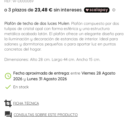
REF:
W-D000069
Plafón de techo de dos luces Mulen
. Plafón compuesto por dos
tulipas de cristal opal con forma esférica y una estructura
metálica acabado latón. El plafón ofrece un elegante diseño para
la iluminación y decoración de estancias de interior. Ideal para
salones y dormitorios pequeños o para aportar luz en puntos
concretos del hogar.
Dimensiones: Alto 28 cm. Largo 44 cm. Ancho 15 cm.
Fecha aproximada de entrega:
entre
Viernes 28 Agosto
schedule
2026
y
Lunes 31 Agosto 2026
check
En stock
FICHA TÉCNICA
forum
CONSULTAS SOBRE ESTE PRODUCTO