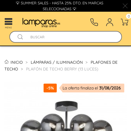
💡 SUMMER SALES - HASTA 25% DTO. EN MARCAS
SELECCIONADAS 💡
0
MENÚ
INICIO
LÁMPARAS / ILUMINACIÓN
PLAFONES DE
TECHO
PLAFÓN DE TECHO BERRY (13 LUCES)
-5%
La oferta finaliza el
31/08/2026