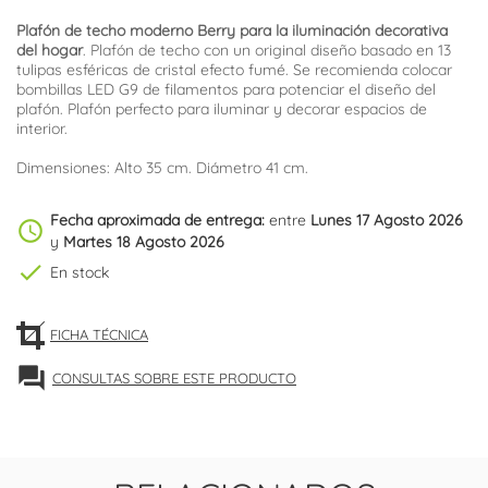
Plafón de techo moderno Berry para la iluminación decorativa
del hogar
. Plafón de techo con un original diseño basado en 13
tulipas esféricas de cristal efecto fumé. Se recomienda colocar
bombillas LED G9 de filamentos para potenciar el diseño del
plafón. Plafón perfecto para iluminar y decorar espacios de
interior.
Dimensiones: Alto 35 cm. Diámetro 41 cm.
Fecha aproximada de entrega:
entre
Lunes 17 Agosto 2026
schedule
y
Martes 18 Agosto 2026
check
En stock
FICHA TÉCNICA
forum
CONSULTAS SOBRE ESTE PRODUCTO