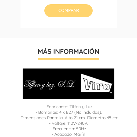
base
COMPRAR
MÁS INFORMACIÓN
- Fabricante:
Tiffan y Luz.
- Bombillas: 4 x E27 (No incluidas).
- Dimensiones Pantalla: Alto 21 cm. Diametro 45 cm.
- Voltaje: 110V-240V.
- Frecuencia: 50Hz.
- Acabado: Marfil.