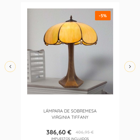
-5%
LÁMPARA DE SOBREMESA
VIRGINIA TIFFANY
386,60 €
406,95 €
Precio
Precio
IMPUESTOS INCLUIDOS