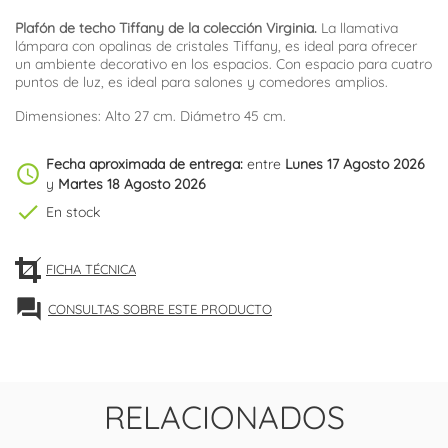
Plafón de techo Tiffany de la colección Virginia.
La llamativa
lámpara con opalinas de cristales Tiffany, es ideal para ofrecer
un ambiente decorativo en los espacios. Con espacio para cuatro
puntos de luz, es ideal para salones y comedores amplios.
Dimensiones: Alto 27 cm. Diámetro 45 cm.
Fecha aproximada de entrega:
entre
Lunes 17 Agosto 2026
schedule
y
Martes 18 Agosto 2026
check
En stock
FICHA TÉCNICA
forum
CONSULTAS SOBRE ESTE PRODUCTO
RELACIONADOS