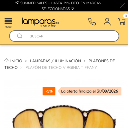
💡 SUMMER SALES - HASTA 25% DTO. EN MARCAS
SELECCIONADAS 💡
0
MENÚ
INICIO
LÁMPARAS / ILUMINACIÓN
PLAFONES DE
TECHO
PLAFÓN DE TECHO VIRGINIA TIFFANY
-5%
La oferta finaliza el
31/08/2026