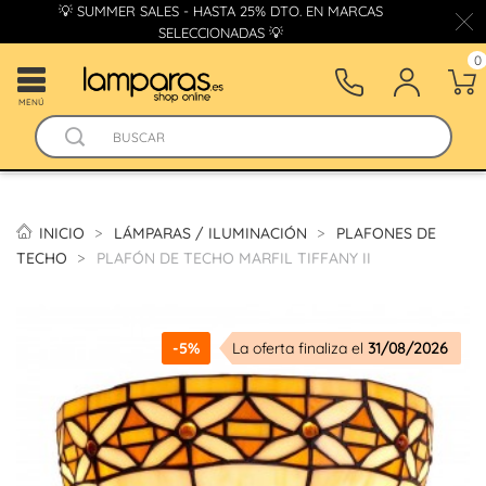
💡 SUMMER SALES - HASTA 25% DTO. EN MARCAS
SELECCIONADAS 💡
0
MENÚ
INICIO
LÁMPARAS / ILUMINACIÓN
PLAFONES DE
TECHO
PLAFÓN DE TECHO MARFIL TIFFANY II
-5%
La oferta finaliza el
31/08/2026