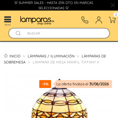
💡 SUMMER SALES - HASTA 25% DTO. EN MARCAS
SELECCIONADAS 💡
0
MENÚ
INICIO
LÁMPARAS / ILUMINACIÓN
LÁMPARAS DE
SOBREMESA
LÁMPARA DE MESA MARFIL TIFFANY II
-5%
La oferta finaliza el
31/08/2026