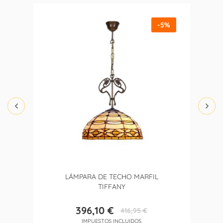
-5%
LÁMPARA DE TECHO MARFIL
TIFFANY
396,10 €
416,95 €
Precio
Precio
IMPUESTOS INCLUIDOS