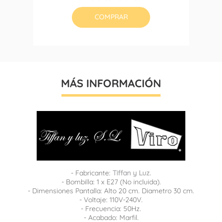
base
COMPRAR
MÁS INFORMACIÓN
- Fabricante:
Tiffan y Luz.
- Bombilla: 1 x E27 (No incluida).
- Dimensiones Pantalla: Alto 20 cm. Diametro 30 cm.
- Voltaje: 110V-240V.
- Frecuencia: 50Hz.
- Acabado: Marfil.