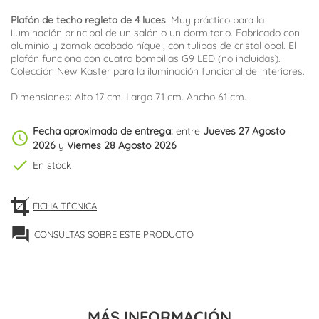
Plafón de techo regleta de 4 luces
. Muy práctico para la
iluminación principal de un salón o un dormitorio. Fabricado con
aluminio y zamak acabado níquel, con tulipas de cristal opal. El
plafón funciona con cuatro bombillas G9 LED (no incluidas).
Colección New Kaster para la iluminación funcional de interiores.
Dimensiones: Alto 17 cm. Largo 71 cm. Ancho 61 cm.
Fecha aproximada de entrega:
entre
Jueves 27 Agosto
schedule
2026
y
Viernes 28 Agosto 2026
check
En stock
FICHA TÉCNICA
forum
CONSULTAS SOBRE ESTE PRODUCTO
MÁS INFORMACIÓN