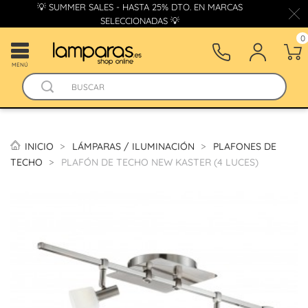
💡 SUMMER SALES - HASTA 25% DTO. EN MARCAS
SELECCIONADAS 💡
0
MENÚ
INICIO
LÁMPARAS / ILUMINACIÓN
PLAFONES DE
TECHO
PLAFÓN DE TECHO NEW KASTER (4 LUCES)