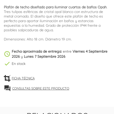
Plafón de techo diseñado para iluminar cuartos de baños Opah
.
Tres tulipas esféricas de cristal opal blanco con estructura de
metal cromado. El diseño que ofrece este plafón de techo es
perfecto para aportar iluminación en baños y estancias
expuestas a la humedad. Grado de protección IP44 frente a
posibles salpicaduras de agua.
Dimensiones: Alto 18 cm. Diámetro 19 cm.
Fecha aproximada de entrega:
entre
Viernes 4 Septiembre
schedule
2026
y
Lunes 7 Septiembre 2026
check
En stock
FICHA TÉCNICA
forum
CONSULTAS SOBRE ESTE PRODUCTO