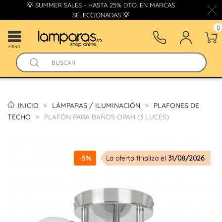
💡 SUMMER SALES - HASTA 25% DTO. EN MARCAS
SELECCIONADAS 💡
0
MENÚ
INICIO
LÁMPARAS / ILUMINACIÓN
PLAFONES DE
TECHO
PLAFÓN PARA BAÑOS OPAH (3 LUCES)
-5%
La oferta finaliza el
31/08/2026