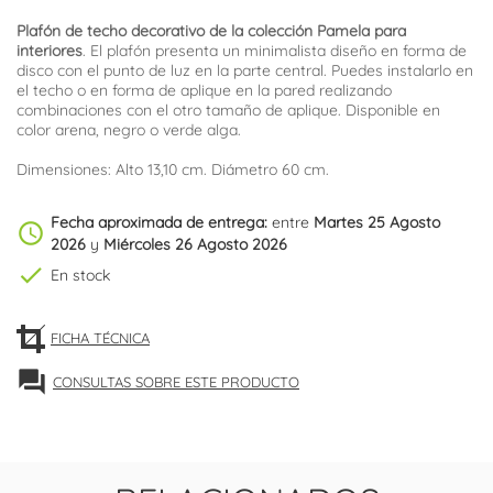
Plafón de techo decorativo de la colección Pamela para
interiores
. El plafón presenta un minimalista diseño en forma de
disco con el punto de luz en la parte central. Puedes instalarlo en
el techo o en forma de aplique en la pared realizando
combinaciones con el otro tamaño de aplique. Disponible en
color arena, negro o verde alga.
Dimensiones: Alto 13,10 cm. Diámetro 60 cm.
Fecha aproximada de entrega:
entre
Martes 25 Agosto
schedule
2026
y
Miércoles 26 Agosto 2026
check
En stock
FICHA TÉCNICA
forum
CONSULTAS SOBRE ESTE PRODUCTO