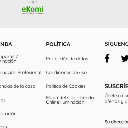
aquí.
ENDA
POLÍTICA
SÍGUEN
paras /
Protección de datos
minación
minación Profesional
Condiciones de uso
SUSCRÍ
ancias de la casa
Política de Cookies
Únete a nu
Mapa del sitio - Tienda
los
ofertas y 
Online Iluminación
oración
Su direcció
rcas