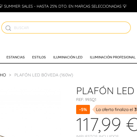
💡 SUMMER SALES - HASTA 25% DTO. EN MARCAS SELECCIONADAS 💡
ESTANCIAS
ESTILOS
ILUMINACIÓN LED
ILUMINACIÓN PROFESIONAL
CHO
PLAFÓN LED BÓVEDA (160W)
PLAFÓN LED
REF:
99.SQ1
-5%
La oferta finaliza el
3
117,99 
IMPUESTOS INCLUIDOS