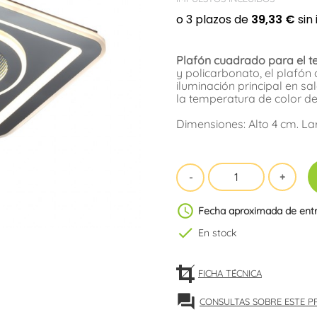
Plafón cuadrado para el t
y policarbonato, el plafón
iluminación principal en s
la temperatura de color de l
Dimensiones: Alto 4 cm. La
schedule
Fecha aproximada de ent
check
En stock
FICHA TÉCNICA
forum
CONSULTAS SOBRE ESTE 