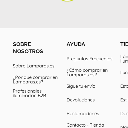
SOBRE
AYUDA
TI
NOSOTROS
Lám
Preguntas Frecuentes
Ilu
Sobre Lamparas.es
¿Cómo comprar en
Ilu
Lamparas.es?
¿Por qué comprar en
Lamparas.es?
Sigue tu envío
Est
Profesionales
iluminacion B2B
Devoluciones
Esti
Reclamaciones
Dec
Contacto - Tienda
Ma