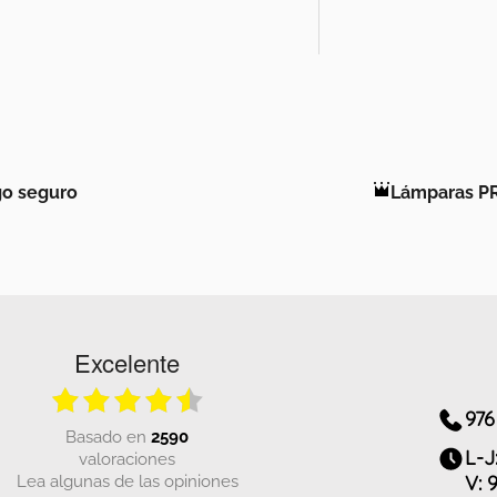
o seguro
Lámparas P
Excelente
976
basado en
2590
L-J
valoraciones
Lea algunas de las opiniones
V: 