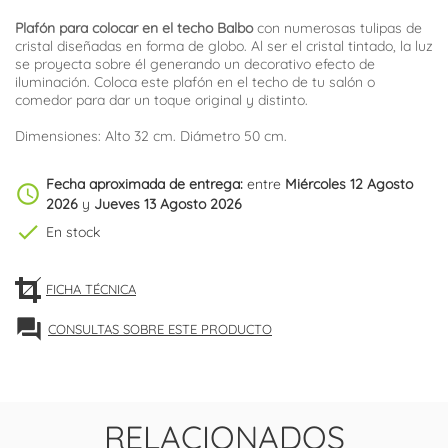
Plafón para colocar en el techo Balbo
con numerosas tulipas de
cristal diseñadas en forma de globo. Al ser el cristal tintado, la luz
se proyecta sobre él generando un decorativo efecto de
iluminación. Coloca este plafón en el techo de tu salón o
comedor para dar un toque original y distinto.
Dimensiones: Alto 32 cm. Diámetro 50 cm.
Fecha aproximada de entrega:
entre
Miércoles 12 Agosto
schedule
2026
y
Jueves 13 Agosto 2026
check
En stock
FICHA TÉCNICA
forum
CONSULTAS SOBRE ESTE PRODUCTO
RELACIONADOS