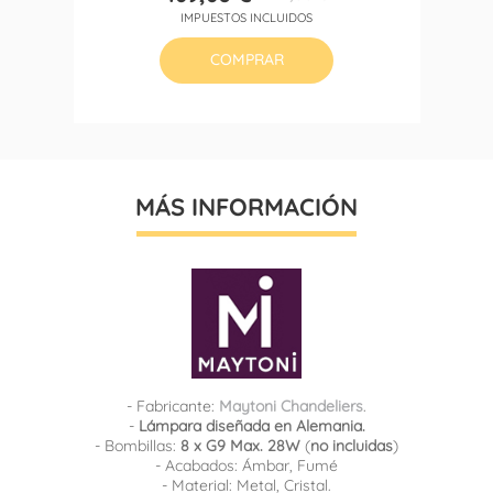
Precio
Precio
IMPUESTOS INCLUIDOS
base
COMPRAR
MÁS INFORMACIÓN
- Fabricante:
Maytoni Chandeliers
.
-
Lámpara diseñada en Alemania.
- Bombillas:
8 x G9 Max. 28W
(
no incluidas
)
- Acabados: Ámbar, Fumé
- Material: Metal, Cristal.