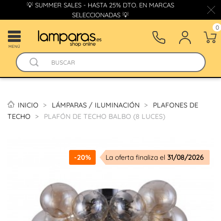
💡 SUMMER SALES - HASTA 25% DTO. EN MARCAS
SELECCIONADAS 💡
0
MENÚ
INICIO
LÁMPARAS / ILUMINACIÓN
PLAFONES DE
TECHO
PLAFÓN DE TECHO BALBO (8 LUCES)
-20%
La oferta finaliza el
31/08/2026