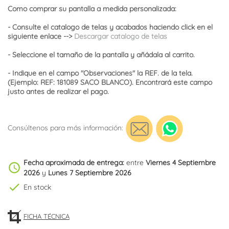
Como comprar su pantalla a medida personalizada:
- Consulte el catalogo de telas y acabados haciendo click en el
siguiente enlace -->
Descargar catalogo de telas
- Seleccione el tamaño de la pantalla y añádala al carrito.
- Indique en el campo "Observaciones" la REF. de la tela.
(Ejemplo: REF: 181089 SACO BLANCO). Encontrará este campo
justo antes de realizar el pago.
Consúltenos para más información:
Fecha aproximada de entrega:
entre
Viernes 4 Septiembre
schedule
2026
y
Lunes 7 Septiembre 2026
check
En stock
FICHA TÉCNICA