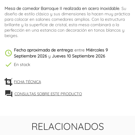
Mesa de comedor Barroque II realizada en acero inoxidable
. Su
diseño de estilo clásico y sus dimensiones la hacen muy práctica
para colocar en salones comedores amplios. Con la estructura
brillante y la superficie de cristal, esta mesa combinará a la
perfección en una estancia con decoración en tonos blancos y
beiges.
Fecha aproximada de entrega:
entre
Miércoles 9
schedule
Septiembre 2026
y
Jueves 10 Septiembre 2026
check
En stock
FICHA TÉCNICA
forum
CONSULTAS SOBRE ESTE PRODUCTO
RELACIONADOS