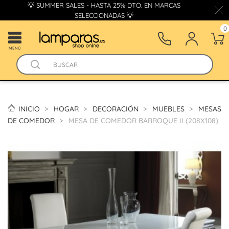
💡 SUMMER SALES - HASTA 25% DTO. EN MARCAS
SELECCIONADAS 💡
0
MENÚ
INICIO
HOGAR
DECORACIÓN
MUEBLES
MESAS
DE COMEDOR
MESA DE COMEDOR BARROQUE II (208X108)