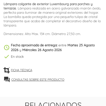
Lámpara colgante de exterior Luxembourg para porches y
terrazas
. Lámpara realizada en acero galvanizado marrón óxido,
perfecta para iluminar de manera original exteriores del hogar.
La bombilla queda protegida por una pequeña tulipa de cristal
transparente que acaba de completar el decorativo diseño de la
lámpara.
Dimensiones: Alto Max. 134 cm. Diámetro 27,50 cm.
Fecha aproximada de entrega:
entre
Martes 25 Agosto
schedule
2026
y
Miércoles 26 Agosto 2026
check
En stock
FICHA TÉCNICA
forum
CONSULTAS SOBRE ESTE PRODUCTO
RELACIONADOS