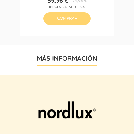
59,96 €
74,95 €
Precio
Precio
IMPUESTOS INCLUIDOS
base
COMPRAR
MÁS INFORMACIÓN