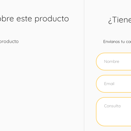
obre este producto
¿Tien
 producto
Envíanos tu con