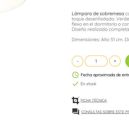
Lámpara de sobremesa
co
toque desenfadado. Verde 
flexo en el dormitorio o c
Diseño realizado completa
Dimensiones: Alto 51 cm. D
schedule
Fecha aproximada de ent
check
En stock
FICHA TÉCNICA
forum
CONSULTAS SOBRE ESTE 