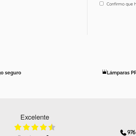
Confirmo que h
o seguro
Lámparas P
Excelente
976