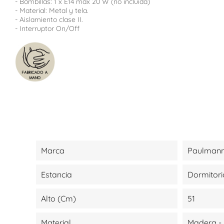
- Bombillas: 1 x E14 máx 20 W (no incluida)
- Material: Metal y tela.
- Aislamiento clase II.
- Interruptor On/Off
Marca
Paulmann
Estancia
Dormitori
Alto (cm)
51
Material
Madera - 