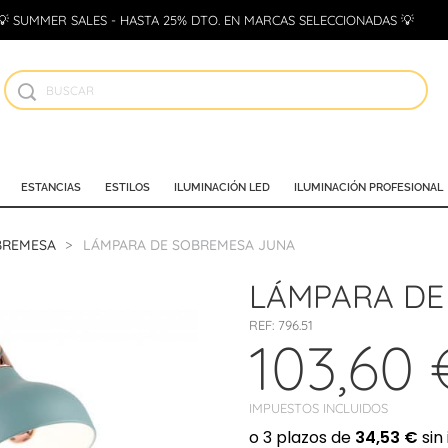
💡 SUMMER SALES - HASTA 25% DTO. EN MARCAS SELECCIONADAS 💡
ESTANCIAS
ESTILOS
ILUMINACIÓN LED
ILUMINACIÓN PROFESIONAL
BREMESA
LÁMPARA DE SOBREMESA JUNA
LÁMPARA DE
REF:
796.51
103,60 
IMPUESTOS INCLUIDOS