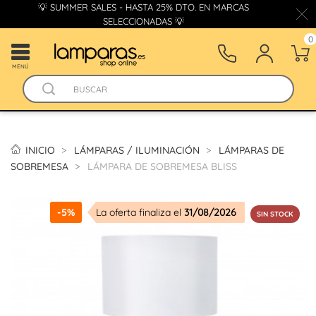
💡 SUMMER SALES - HASTA 25% DTO. EN MARCAS
SELECCIONADAS 💡
0
MENÚ
INICIO
LÁMPARAS / ILUMINACIÓN
LÁMPARAS DE
SOBREMESA
LÁMPARA DE SOBREMESA BLISS
-5%
La oferta finaliza el
31/08/2026
SIN STOCK