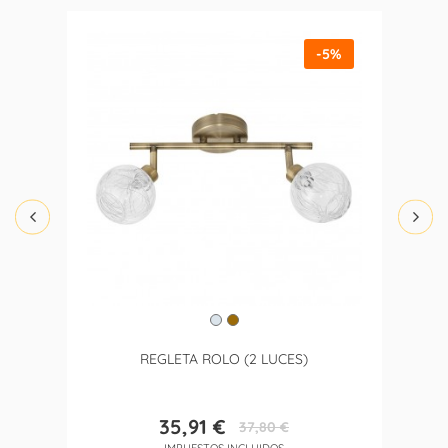
-5%
REGLETA ROLO (2 LUCES)
35,91 €
37,80 €
Precio
Precio
IMPUESTOS INCLUIDOS