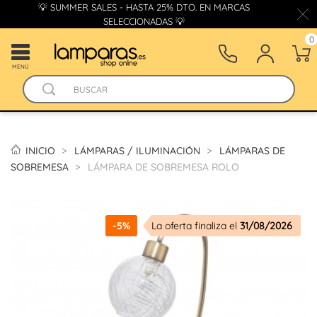
💡 SUMMER SALES - HASTA 25% DTO. EN MARCAS
SELECCIONADAS 💡
0
MENÚ
INICIO
LÁMPARAS / ILUMINACIÓN
LÁMPARAS DE
SOBREMESA
LÁMPARA DE SOBREMESA ROLO
-5%
La oferta finaliza el
31/08/2026