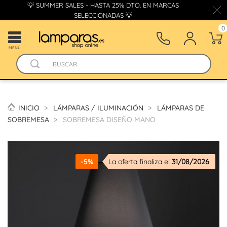
💡 SUMMER SALES - HASTA 25% DTO. EN MARCAS
SELECCIONADAS 💡
0
MENÚ
INICIO
LÁMPARAS / ILUMINACIÓN
LÁMPARAS DE
SOBREMESA
SOBREMESA DISEÑO MANO
-5%
La oferta finaliza el
31/08/2026