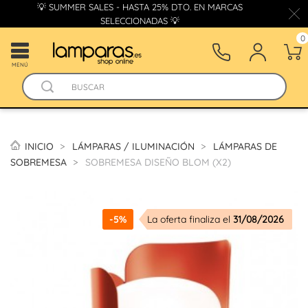
💡 SUMMER SALES - HASTA 25% DTO. EN MARCAS
SELECCIONADAS 💡
0
MENÚ
INICIO
LÁMPARAS / ILUMINACIÓN
LÁMPARAS DE
SOBREMESA
SOBREMESA DISEÑO BLOM (X2)
-5%
La oferta finaliza el
31/08/2026