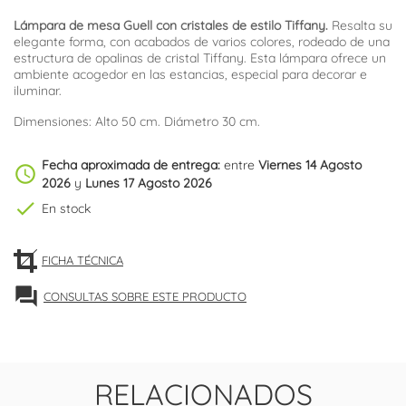
Lámpara de mesa Guell con cristales de estilo Tiffany.
Resalta su
elegante forma, con acabados de varios colores, rodeado de una
estructura de opalinas de cristal Tiffany. Esta lámpara ofrece un
ambiente acogedor en las estancias, especial para decorar e
iluminar.
Dimensiones: Alto 50 cm. Diámetro 30 cm.
Fecha aproximada de entrega:
entre
Viernes 14 Agosto
schedule
2026
y
Lunes 17 Agosto 2026
check
En stock
FICHA TÉCNICA
forum
CONSULTAS SOBRE ESTE PRODUCTO
RELACIONADOS