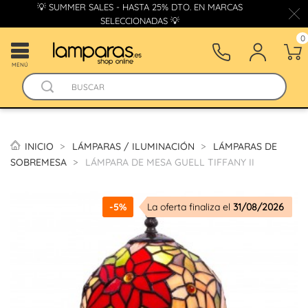
💡 SUMMER SALES - HASTA 25% DTO. EN MARCAS
SELECCIONADAS 💡
0
MENÚ
INICIO
LÁMPARAS / ILUMINACIÓN
LÁMPARAS DE
SOBREMESA
LÁMPARA DE MESA GUELL TIFFANY II
-5%
La oferta finaliza el
31/08/2026