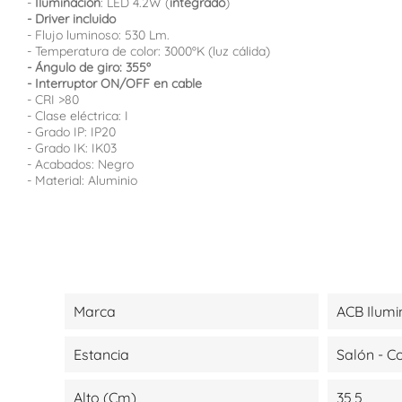
-
Iluminación
: LED 4.2W (
integrado
)
- Driver incluido
- Flujo luminoso: 530 Lm.
- Temperatura de color: 3000ºK (luz cálida)
- Ángulo de giro: 355º
- Interruptor ON/OFF en cable
- CRI >80
- Clase eléctrica: I
- Grado IP: IP20
- Grado IK: IK03
- Acabados: Negro
- Material: Aluminio
Marca
ACB Ilumi
Estancia
Salón - 
Alto (cm)
35,5