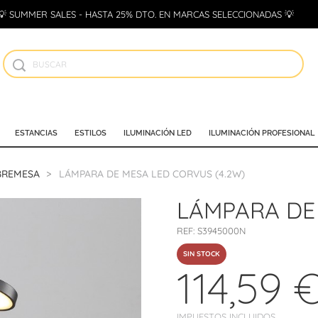
💡 SUMMER SALES - HASTA 25% DTO. EN MARCAS SELECCIONADAS 💡
ESTANCIAS
ESTILOS
ILUMINACIÓN LED
ILUMINACIÓN PROFESIONAL
BREMESA
LÁMPARA DE MESA LED CORVUS (4.2W)
LÁMPARA DE 
REF:
S3945000N
SIN STOCK
114,59 
IMPUESTOS INCLUIDOS