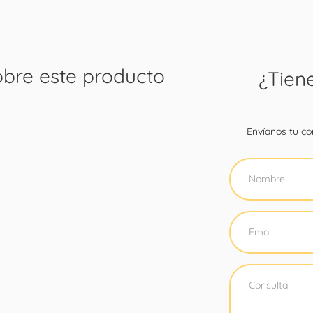
obre este producto
¿Tien
Envíanos tu con