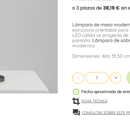
Lámpara de mesa moderna
estructura orientable para 
LED cálida se proyecta de 
pantalla.
Lámpara de sobr
modernos.
Dimensiones: Alto 35,50 cm
schedule
Fecha aproximada de ent
FICHA TÉCNICA
forum
CONSULTAS SOBRE ESTE 