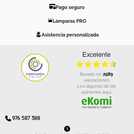
Pago seguro
Lámparas PRO
Asistencia personalizada
Excelente
basado en
2589
valoraciones
Lea algunas de las
opiniones aquí.
976 587 388