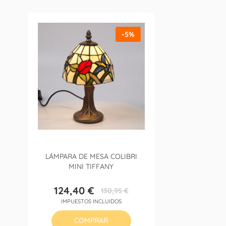
-5%
LÁMPARA DE MESA COLIBRI
MINI TIFFANY
124,40 €
130,95 €
Precio
Precio
IMPUESTOS INCLUIDOS
base
COMPRAR