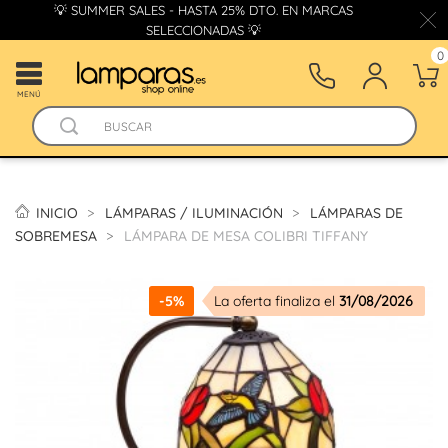
💡 SUMMER SALES - HASTA 25% DTO. EN MARCAS
SELECCIONADAS 💡
0
MENÚ
INICIO
LÁMPARAS / ILUMINACIÓN
LÁMPARAS DE
SOBREMESA
LÁMPARA DE MESA COLIBRI TIFFANY
-5%
La oferta finaliza el
31/08/2026