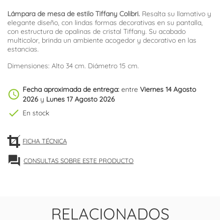
Lámpara de mesa de estilo Tiffany Colibri.
Resalta su llamativo y
elegante diseño, con lindas formas decorativas en su pantalla,
con estructura de opalinas de cristal Tiffany. Su acabado
multicolor, brinda un ambiente acogedor y decorativo en las
estancias.
Dimensiones: Alto 34 cm. Diámetro 15 cm.
Fecha aproximada de entrega:
entre
Viernes 14 Agosto
schedule
2026
y
Lunes 17 Agosto 2026
check
En stock
FICHA TÉCNICA
forum
CONSULTAS SOBRE ESTE PRODUCTO
RELACIONADOS