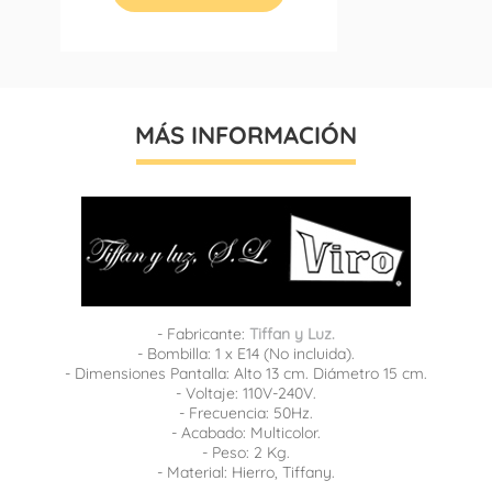
MÁS INFORMACIÓN
- Fabricante:
Tiffan y Luz.
- Bombilla: 1 x E14 (No incluida).
- Dimensiones Pantalla: Alto 13 cm. Diámetro 15 cm.
- Voltaje: 110V-240V.
- Frecuencia: 50Hz.
- Acabado: Multicolor.
- Peso: 2 Kg.
- Material: Hierro, Tiffany.