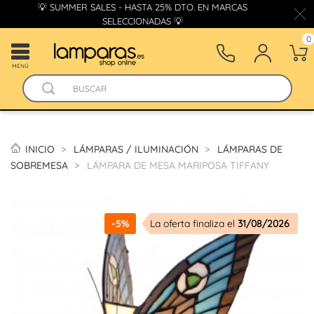
💡 SUMMER SALES - HASTA 25% DTO. EN MARCAS
SELECCIONADAS 💡
0
MENÚ
INICIO
LÁMPARAS / ILUMINACIÓN
LÁMPARAS DE
SOBREMESA
LÁMPARA DE MESA MARIPOSA TIFFANY
-5%
La oferta finaliza el
31/08/2026