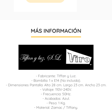
MÁS INFORMACIÓN
- Fabricante:
Tiffan y Luz.
- Bombilla: 1 x E14 (No incluida).
- Dimensiones Pantalla: Alto 28 cm. Largo 23 cm. Ancho 23 cm.
- Voltaje: 110V-240V.
- Frecuencia: 50Hz.
- Acabados: Azul.
- Peso: 1 Kg.
- Material: Zamac / Tiffany.