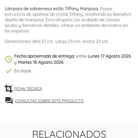
Lámpara de sobremesa estilo Tiffany Mariposa.
Posee
estructura de opalinas de cristal Tiffany, resaltando su llamativo
diseño de mariposa. Esta lámpara con acabado de colores
azules y llamativos detalles, ofrece un ambiente decorativo en
los espacios.
Dimensiones: Alto 27 cm. Largo 23 cm. Ancho 23 cm.
Fecha aproximada de entrega:
entre
Lunes 17 Agosto 2026
schedule
y
Martes 18 Agosto 2026
check
En stock
FICHA TÉCNICA
forum
CONSULTAS SOBRE ESTE PRODUCTO
RELACIONADOS