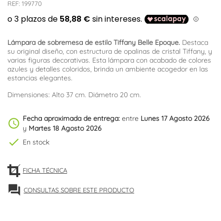
REF:
199770
Lámpara de sobremesa de estilo Tiffany Belle Epoque.
Destaca
su original diseño, con estructura de opalinas de cristal Tiffany, y
varias figuras decorativas. Esta lámpara con acabado de colores
azules y detalles coloridos, brinda un ambiente acogedor en las
estancias elegantes.
Dimensiones: Alto 37 cm. Diámetro 20 cm.
Fecha aproximada de entrega:
entre
Lunes 17 Agosto 2026
schedule
y
Martes 18 Agosto 2026
check
En stock
FICHA TÉCNICA
forum
CONSULTAS SOBRE ESTE PRODUCTO