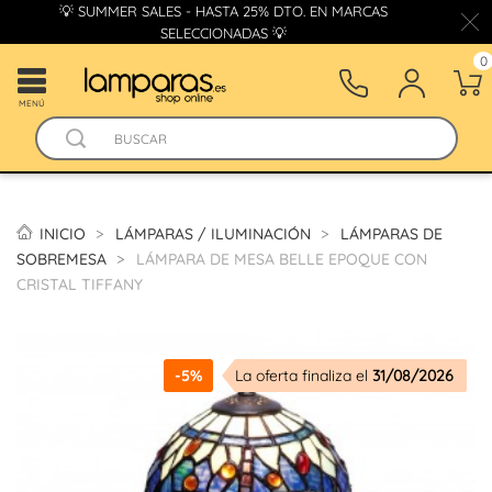
💡 SUMMER SALES - HASTA 25% DTO. EN MARCAS
SELECCIONADAS 💡
0
MENÚ
INICIO
LÁMPARAS / ILUMINACIÓN
LÁMPARAS DE
SOBREMESA
LÁMPARA DE MESA BELLE EPOQUE CON
CRISTAL TIFFANY
-5%
La oferta finaliza el
31/08/2026