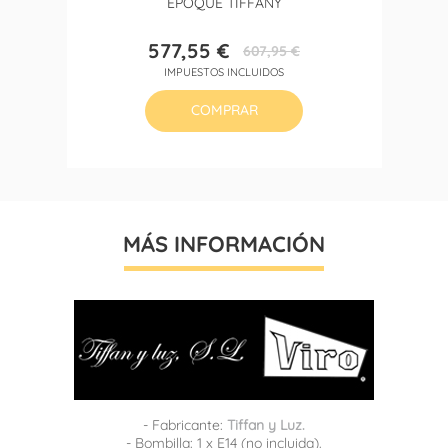
EPOQUE TIFFANY
577,55 €
607,95 €
Precio
Precio
IMPUESTOS INCLUIDOS
base
COMPRAR
MÁS INFORMACIÓN
- Fabricante:
Tiffan y Luz.
- Bombilla: 1 x E14 (no incluida).