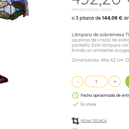
IMPUESTOS INCLUIDOS
Lámpara de sobremesa Tiff
opalinas de cristal de esti
pantalla. Esta lámpara con
brinda un ambiente acoged
Dimensiones: Alto 62 cm. 
schedule
Fecha aproximada de ent
check
En stock
FICHA TÉCNICA