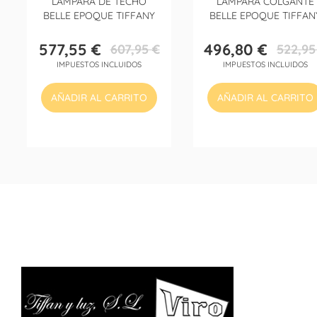
LÁMPARA DE TECHO
LÁMPARA COLGANTE
BELLE EPOQUE TIFFANY
BELLE EPOQUE TIFFAN
577,55 €
496,80 €
607,95 €
522,95
Precio
Precio
Precio
Precio
IMPUESTOS INCLUIDOS
IMPUESTOS INCLUIDOS
base
base
AÑADIR AL CARRITO
AÑADIR AL CARRITO