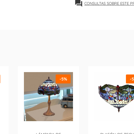
forum
CONSULTAS SOBRE ESTE 
-5%
-