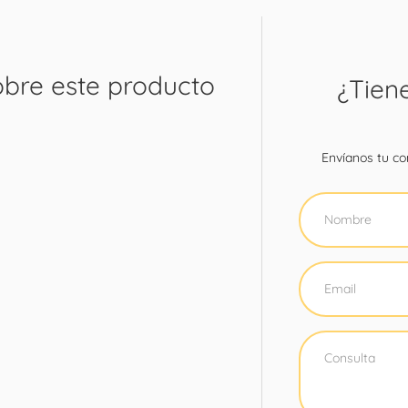
obre este producto
¿Tien
Envíanos tu con