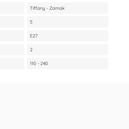
Tiffany - Zamak
5
E27
2
110 - 240