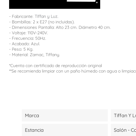
- Fabricante:
Tiffan y Luz.
- Bombillas: 2 x E27 (no incluidas).
- Dimensiones Pantalla: Alto 23 cm. Diámetro 40 cm.
- Voltaje: 110V-240V.
- Frecuencia: 50Hz.
- Acabado: Azul.
- Peso: 5 Kg.
- Material: Zamac, Tiffany.
*Cuenta con certificado de reproducción original
**Se recomienda limpiar con un paño húmedo con agua o limpiac
Marca
Tiffan Y L
Estancia
Salón - 