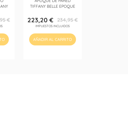
HO
APLIQUE DE PARED
FANY
TIFFANY BELLE EPOQUE
223,20 €
95 €
234,95 €
Precio
Precio
OS
IMPUESTOS INCLUIDOS
base
ITO
AÑADIR AL CARRITO