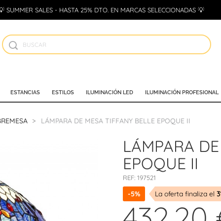
💡 SUMMER SALES - HASTA 25% DTO. EN MARCAS SELECCIONADAS 💡
ESTANCIAS
ESTILOS
ILUMINACIÓN LED
ILUMINACIÓN PROFESIONAL
BREMESA
LÁMPARA DE MESA TIFFANY BELLE EPOQUE II
LÁMPARA DE 
EPOQUE II
REF:
197521
-5%
La oferta finaliza el
3
432,20