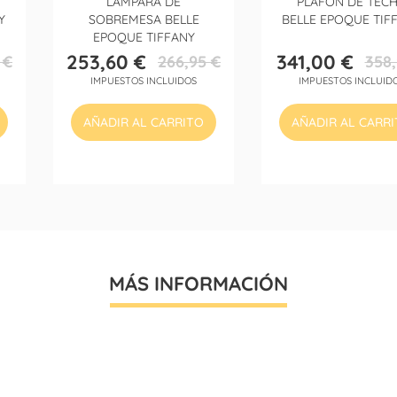
LÁMPARA DE
PLAFÓN DE TEC
Y
SOBREMESA BELLE
BELLE EPOQUE TIF
EPOQUE TIFFANY
253,60 €
341,00 €
 €
266,95 €
358,
Precio
Precio
Precio
Precio
IMPUESTOS INCLUIDOS
IMPUESTOS INCLUID
base
base
AÑADIR AL CARRITO
AÑADIR AL CARR
MÁS INFORMACIÓN