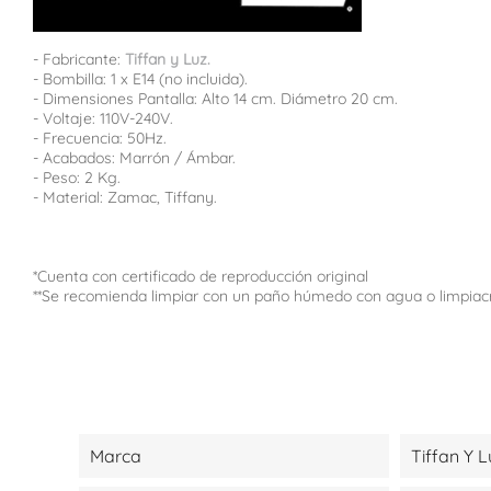
- Fabricante:
Tiffan y Luz.
- Bombilla: 1 x E14 (no incluida).
- Dimensiones Pantalla: Alto 14 cm. Diámetro 20 cm.
- Voltaje: 110V-240V.
- Frecuencia: 50Hz.
- Acabados: Marrón / Ámbar.
- Peso: 2 Kg.
- Material: Zamac, Tiffany.
*Cuenta con certificado de reproducción original
**Se recomienda limpiar con un paño húmedo con agua o limpiac
Marca
Tiffan Y L