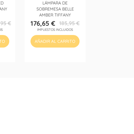
ED
LÁMPARA DE
ANY
SOBREMESA BELLE
AMBER TIFFANY
176,65 €
,95 €
185,95 €
Precio
Precio
OS
IMPUESTOS INCLUIDOS
base
ITO
AÑADIR AL CARRITO