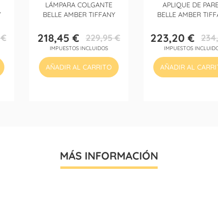
LÁMPARA COLGANTE
APLIQUE DE PAR
Y
BELLE AMBER TIFFANY
BELLE AMBER TIFF
218,45 €
223,20 €
 €
229,95 €
234
Precio
Precio
Precio
Precio
IMPUESTOS INCLUIDOS
IMPUESTOS INCLUID
base
base
AÑADIR AL CARRITO
AÑADIR AL CARR
MÁS INFORMACIÓN