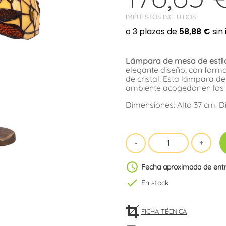
IMPUESTOS INCLUIDOS
Lámpara de mesa de estilo 
elegante diseño, con forma
de cristal. Esta lámpara 
ambiente acogedor en los 
Dimensiones: Alto 37 cm. 
schedule
Fecha aproximada de ent
check
En stock
FICHA TÉCNICA