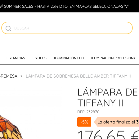
💡 SUMMER SALES - HASTA 25% DTO. EN MARCAS SELECCIONADAS 💡
ESTANCIAS
ESTILOS
ILUMINACIÓN LED
ILUMINACIÓN PROFESIONAL
BREMESA
LÁMPARA DE SOBREMESA BELLE AMBER TIFFANY II
LÁMPARA DE
TIFFANY II
REF:
232870
-5%
La oferta finaliza el
3
176,65 