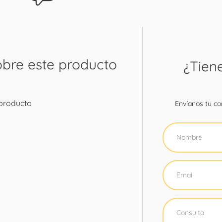
obre este producto
¿Tien
 producto
Envíanos tu con