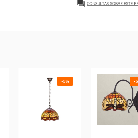
forum
CONSULTAS SOBRE ESTE 
-5%
-