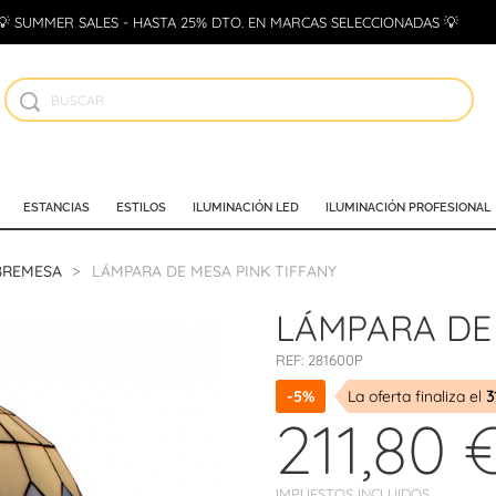
💡 SUMMER SALES - HASTA 25% DTO. EN MARCAS SELECCIONADAS 💡
ESTANCIAS
ESTILOS
ILUMINACIÓN LED
ILUMINACIÓN PROFESIONAL
BREMESA
LÁMPARA DE MESA PINK TIFFANY
LÁMPARA DE 
REF:
281600P
-5%
La oferta finaliza el
3
211,80 
IMPUESTOS INCLUIDOS