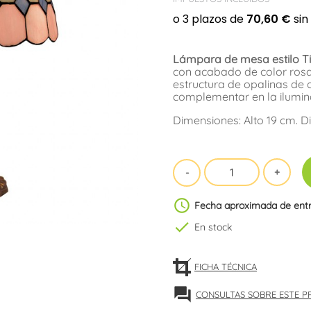
Lámpara de mesa estilo Tif
con acabado de color rosa
estructura de opalinas de 
complementar en la ilumina
Dimensiones: Alto 19 cm. D
schedule
Fecha aproximada de ent
check
En stock
FICHA TÉCNICA
forum
CONSULTAS SOBRE ESTE 