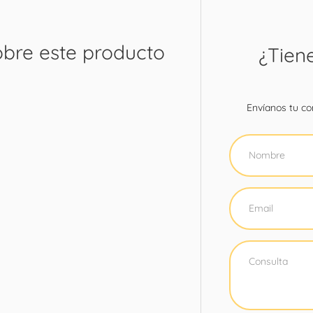
obre este producto
¿Tien
Envíanos tu con