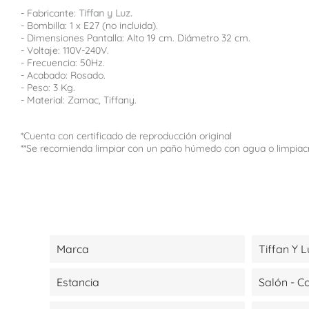
- Fabricante:
Tiffan y Luz.
- Bombilla: 1 x E27 (no incluida).
- Dimensiones Pantalla: Alto 19 cm. Diámetro 32 cm.
- Voltaje: 110V-240V.
- Frecuencia: 50Hz.
- Acabado: Rosado.
- Peso: 3 Kg.
- Material: Zamac, Tiffany.
*Cuenta con certificado de reproducción original
**Se recomienda limpiar con un paño húmedo con agua o limpiac
Marca
Tiffan Y L
Estancia
Salón - 