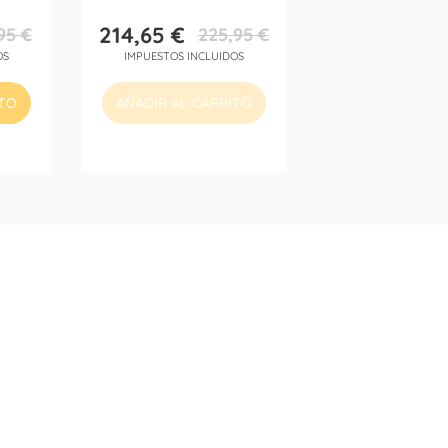
214,65 €
95 €
225,95 €
Precio
Precio
OS
IMPUESTOS INCLUIDOS
base
ITO
AÑADIR AL CARRITO