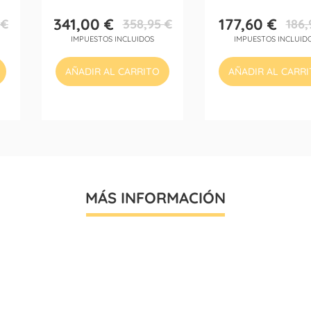
341,00 €
177,60 €
 €
358,95 €
186,
Precio
Precio
Precio
Precio
IMPUESTOS INCLUIDOS
IMPUESTOS INCLUID
base
base
AÑADIR AL CARRITO
AÑADIR AL CARR
MÁS INFORMACIÓN