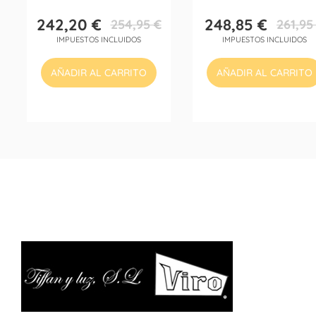
242,20 €
248,85 €
254,95 €
261,95
Precio
Precio
Precio
Precio
IMPUESTOS INCLUIDOS
IMPUESTOS INCLUIDOS
base
base
AÑADIR AL CARRITO
AÑADIR AL CARRITO