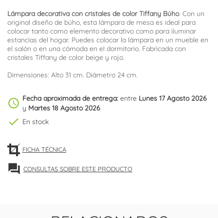
Lámpara decorativa con cristales de color Tiffany Búho
. Con un
original diseño de búho, esta lámpara de mesa es ideal para
colocar tanto como elemento decorativo como para iluminar
estancias del hogar. Puedes colocar la lámpara en un mueble en
el salón o en una cómoda en el dormitorio. Fabricada con
cristales Tiffany de color beige y rojo.
Dimensiones: Alto 31 cm. Diámetro 24 cm.
Fecha aproximada de entrega:
entre
Lunes 17 Agosto 2026
schedule
y
Martes 18 Agosto 2026
check
En stock
FICHA TÉCNICA
forum
CONSULTAS SOBRE ESTE PRODUCTO