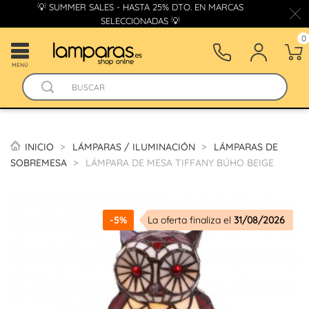
💡 SUMMER SALES - HASTA 25% DTO. EN MARCAS
SELECCIONADAS 💡
0
MENÚ
INICIO
LÁMPARAS / ILUMINACIÓN
LÁMPARAS DE
SOBREMESA
LÁMPARA DE MESA TIFFANY BÚHO BEIGE
-5%
La oferta finaliza el
31/08/2026