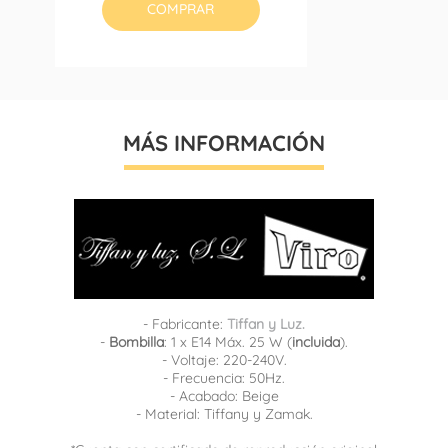
COMPRAR
MÁS INFORMACIÓN
- Fabricante:
Tiffan y Luz.
-
Bombilla
: 1 x E14 Máx. 25 W (
incluida
).
- Voltaje: 220-240V.
- Frecuencia: 50Hz.
- Acabado: Beige
- Material: Tiffany y Zamak.