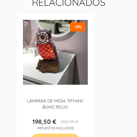
RELACIONADOS
-5%
LÁMPARA DE MESA TIFFANY
BÚHO ROJO
198,50 €
208,95 €
Precio
Precio
IMPUESTOS INCLUIDOS
base