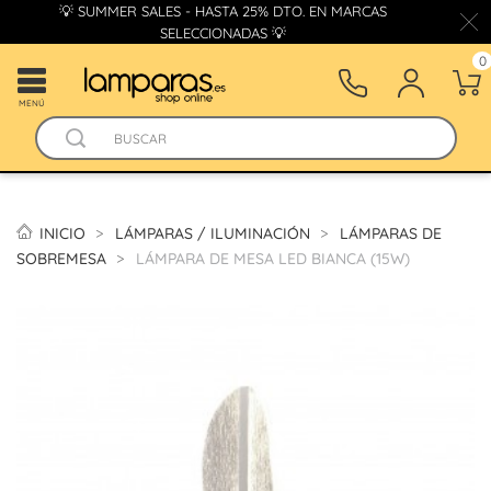
💡 SUMMER SALES - HASTA 25% DTO. EN MARCAS
SELECCIONADAS 💡
0
MENÚ
INICIO
LÁMPARAS / ILUMINACIÓN
LÁMPARAS DE
SOBREMESA
LÁMPARA DE MESA LED BIANCA (15W)