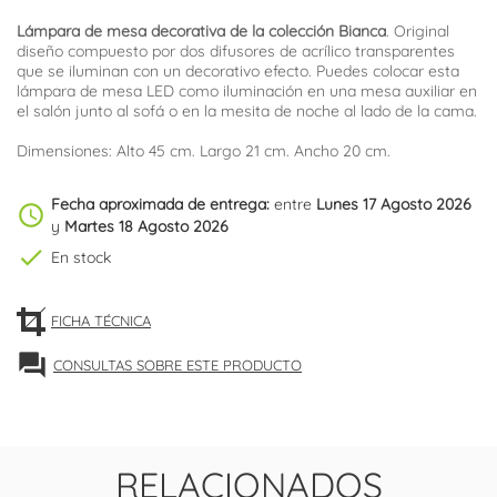
Lámpara de mesa decorativa de la colección Bianca
. Original
diseño compuesto por dos difusores de acrílico transparentes
que se iluminan con un decorativo efecto. Puedes colocar esta
lámpara de mesa LED como iluminación en una mesa auxiliar en
el salón junto al sofá o en la mesita de noche al lado de la cama.
Dimensiones: Alto 45 cm. Largo 21 cm. Ancho 20 cm.
Fecha aproximada de entrega:
entre
Lunes 17 Agosto 2026
schedule
y
Martes 18 Agosto 2026
check
En stock
FICHA TÉCNICA
forum
CONSULTAS SOBRE ESTE PRODUCTO
RELACIONADOS