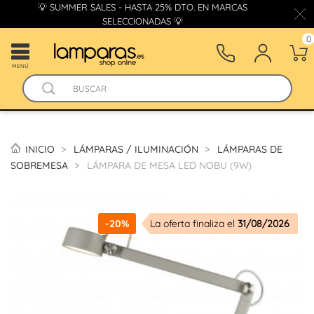
💡 SUMMER SALES - HASTA 25% DTO. EN MARCAS
SELECCIONADAS 💡
0
MENÚ
INICIO
LÁMPARAS / ILUMINACIÓN
LÁMPARAS DE
SOBREMESA
LÁMPARA DE MESA LED NOBU (9W)
-20%
La oferta finaliza el
31/08/2026