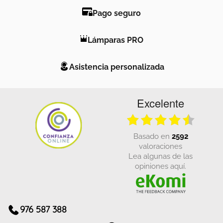
Pago seguro
Lámparas PRO
Asistencia personalizada
Excelente
basado en
2592
valoraciones
Lea algunas de las
opiniones aquí.
976 587 388