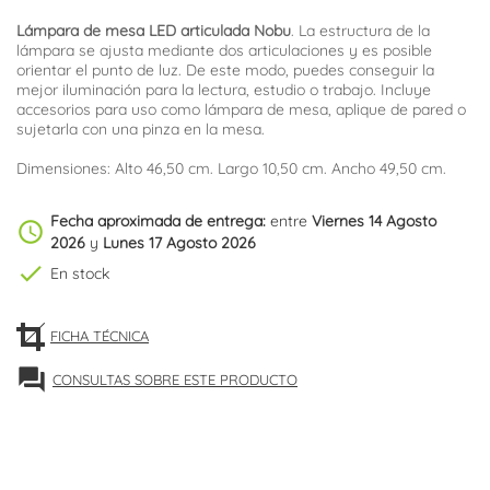
Lámpara de mesa LED articulada Nobu
. La estructura de la
lámpara se ajusta mediante dos articulaciones y es posible
orientar el punto de luz. De este modo, puedes conseguir la
mejor iluminación para la lectura, estudio o trabajo. Incluye
accesorios para uso como lámpara de mesa, aplique de pared o
sujetarla con una pinza en la mesa.
Dimensiones: Alto 46,50 cm. Largo 10,50 cm. Ancho 49,50 cm.
Fecha aproximada de entrega:
entre
Viernes 14 Agosto
schedule
2026
y
Lunes 17 Agosto 2026
check
En stock
FICHA TÉCNICA
forum
CONSULTAS SOBRE ESTE PRODUCTO