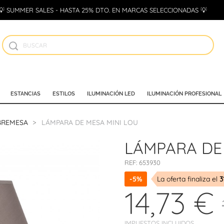
💡 SUMMER SALES - HASTA 25% DTO. EN MARCAS SELECCIONADAS 💡
ESTANCIAS
ESTILOS
ILUMINACIÓN LED
ILUMINACIÓN PROFESIONAL
BREMESA
LÁMPARA DE MESA MINI LOU
LÁMPARA DE
REF:
653930
-5%
La oferta finaliza el
3
14,73 €
IMPUESTOS INCLUIDOS