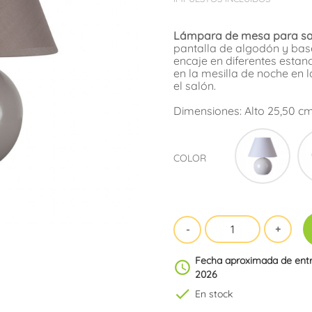
Lámpara de mesa para sal
pantalla de algodón y ba
encaje en diferentes estanc
en la mesilla de noche en l
el salón.
Dimensiones: Alto 25,50 cm
Blan
COLOR
Fecha aproximada de ent
schedule
2026
check
En stock