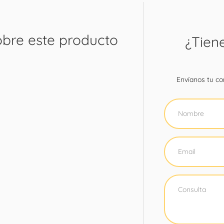
obre este producto
¿Tien
Envíanos tu con