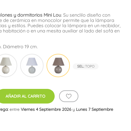
ones y dormitorios Mini Lou
. Su senclilo diseño con
se de cerámica en monocolor permite que la lámpara
ias y estilos. Puedes colocar la lámpara en un recibidor,
a habitación o en una mesita auxiliar al lado del sofá en
. Diámetro 19 cm.
co
Crema
Gris
Topo
Claro
SEL.:
TOPO
AÑADIR AL CARRITO
rega:
entre
Viernes 4 Septiembre 2026
y
Lunes 7 Septiembre