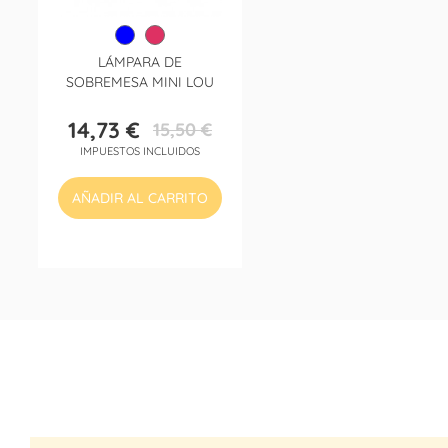
LÁMPARA DE
SOBREMESA MINI LOU
14,73 €
15,50 €
Precio
Precio
IMPUESTOS INCLUIDOS
base
AÑADIR AL CARRITO