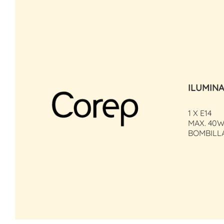
ILUMIN
1 X E14
MAX. 40W
BOMBILL