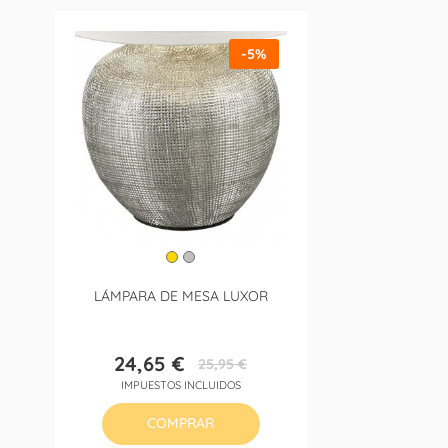
-5%
LÁMPARA DE MESA LUXOR
24,65 €
25,95 €
Precio
Precio
IMPUESTOS INCLUIDOS
base
COMPRAR