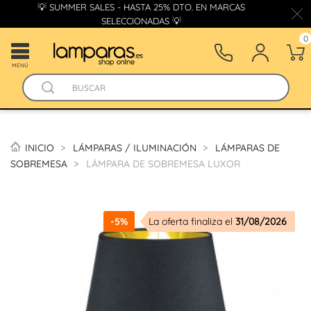
💡 SUMMER SALES - HASTA 25% DTO. EN MARCAS
SELECCIONADAS 💡
0
MENÚ
INICIO
LÁMPARAS / ILUMINACIÓN
LÁMPARAS DE
SOBREMESA
LÁMPARA DE SOBREMESA LUXOR
-5%
La oferta finaliza el
31/08/2026