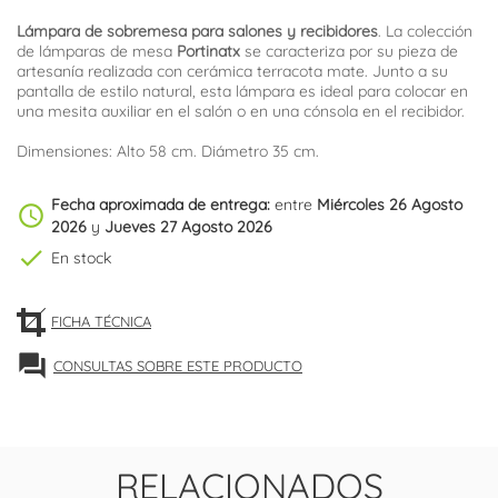
Lámpara de sobremesa para salones y recibidores
. La colección
de lámparas de mesa
Portinatx
se caracteriza por su pieza de
artesanía realizada con cerámica terracota mate. Junto a su
pantalla de estilo natural, esta lámpara es ideal para colocar en
una mesita auxiliar en el salón o en una cónsola en el recibidor.
Dimensiones: Alto 58 cm. Diámetro 35 cm.
Fecha aproximada de entrega:
entre
Miércoles 26 Agosto
schedule
2026
y
Jueves 27 Agosto 2026
check
En stock
FICHA TÉCNICA
forum
CONSULTAS SOBRE ESTE PRODUCTO
RELACIONADOS