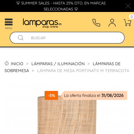
💡 SUMMER SALES - HASTA 25% DTO. EN MARCAS
SELECCIONADAS 💡
0
MENÚ
INICIO
LÁMPARAS / ILUMINACIÓN
LÁMPARAS DE
SOBREMESA
LÁMPARA DE MESA PORTINATX M TERRACOTA
-5%
La oferta finaliza el
31/08/2026