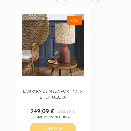
-5%
LAMPARA DE MESA PORTINATX
L TERRACOTA
249,09 €
262,20 €
Precio
Precio
IMPUESTOS INCLUIDOS
base
COMPRAR