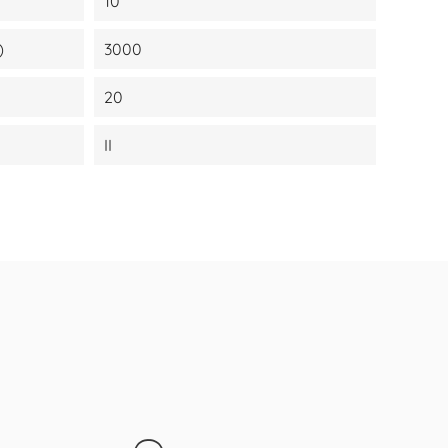
10
)
3000
20
II