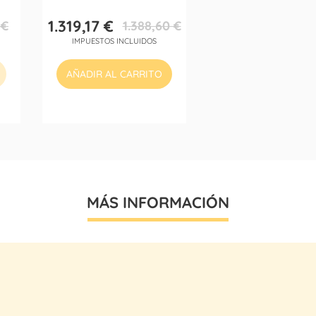
1.319,17 €
 €
1.388,60 €
Precio
Precio
IMPUESTOS INCLUIDOS
base
AÑADIR AL CARRITO
MÁS INFORMACIÓN