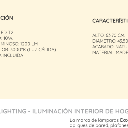
ACIÓN
CARACTERÍST
LED T2
ALTO: 63,70 CM.
: 10W.
DIÁMETRO: 43,50
MINOSO: 1200 LM.
ACABADO: NATU
LOR: 3000ºK (LUZ CÁLIDA)
MATERIAL: MADE
 INCLUIDA
LIGHTING - ILUMINACIÓN INTERIOR DE HO
La marca de lámparas
Exo 
apliques de pared, plafone