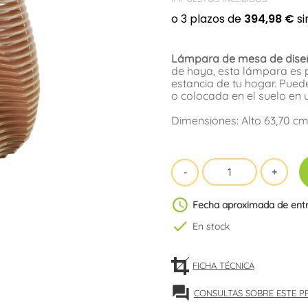
Lámpara de mesa de diseñ
de haya, esta lámpara es 
estancia de tu hogar. Pued
o colocada en el suelo en u
Dimensiones: Alto 63,70 cm
schedule
Fecha aproximada de ent
check
En stock
FICHA TÉCNICA
forum
CONSULTAS SOBRE ESTE 