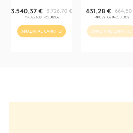
3.540,37 €
631,28 €
3.726,70 €
664,50
Precio
Precio
Precio
Precio
IMPUESTOS INCLUIDOS
IMPUESTOS INCLUIDOS
base
base
AÑADIR AL CARRITO
AÑADIR AL CARRITO