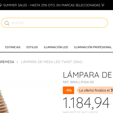
💡 SUMMER SALES - HASTA 25% DTO. EN MARCAS SELECCIONADAS 💡
ESTANCIAS
ESTILOS
ILUMINACIÓN LED
ILUMINACIÓN PROFESIONAL
BREMESA
LÁMPARA DE MESA LED TWIST (10W)
LÁMPARA DE 
REF:
945A-L3110A-50
-5%
La oferta finaliza el
3
1.184,94
IMPUESTOS INCLUIDOS