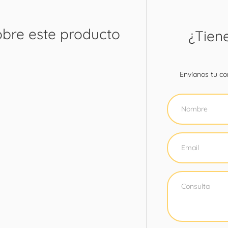
obre este producto
¿Tien
Envíanos tu con