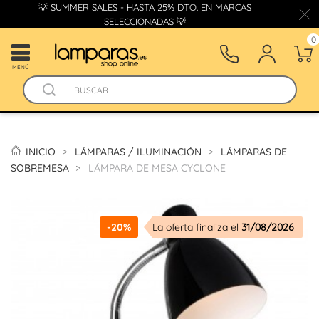
💡 SUMMER SALES - HASTA 25% DTO. EN MARCAS
SELECCIONADAS 💡
0
MENÚ
INICIO
LÁMPARAS / ILUMINACIÓN
LÁMPARAS DE
SOBREMESA
LÁMPARA DE MESA CYCLONE
-20%
La oferta finaliza el
31/08/2026