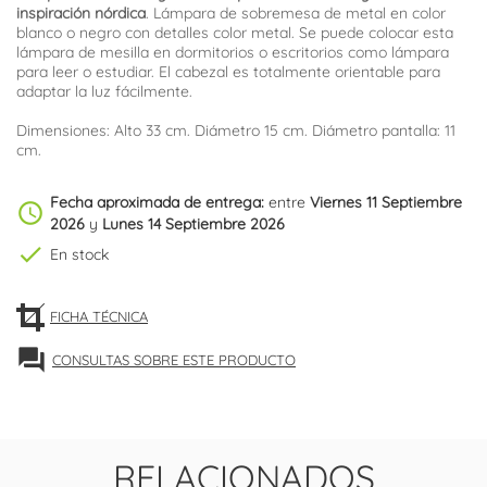
inspiración nórdica
. Lámpara de sobremesa de metal en color
blanco o negro con detalles color metal. Se puede colocar esta
lámpara de mesilla en dormitorios o escritorios como lámpara
para leer o estudiar. El cabezal es totalmente orientable para
adaptar la luz fácilmente.
Dimensiones: Alto 33 cm. Diámetro 15 cm. Diámetro pantalla: 11
cm.
Fecha aproximada de entrega:
entre
Viernes 11 Septiembre
schedule
2026
y
Lunes 14 Septiembre 2026
check
En stock
FICHA TÉCNICA
forum
CONSULTAS SOBRE ESTE PRODUCTO
RELACIONADOS