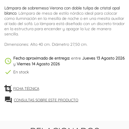
Lámpara de sobremesa Verona con doble tulipa de cristal opal
blanco
. Lámpara de mesa de estilo nórdico ideal para colocar
como iluminación en la mesilla de noche o en una mesita auxiliar
al lado del sofá. La lámpara está diseñado con un discreto tirador
en la estructura para encender y apagar la luz de manera
sencilla.
Dimensiones: Alto 40 cm. Diámetro 27,50 cm.
Fecha aproximada de entrega:
entre
Jueves 13 Agosto 2026
schedule
y
Viernes 14 Agosto 2026
check
En stock
FICHA TÉCNICA
forum
CONSULTAS SOBRE ESTE PRODUCTO