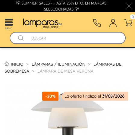
💡 SUMMER SALES - HASTA 25% DTO. EN MARCAS
SELECCIONADAS 💡
0
MENÚ
INICIO
LÁMPARAS / ILUMINACIÓN
LÁMPARAS DE
SOBREMESA
LÁMPARA DE MESA VERONA
-20%
La oferta finaliza el
31/08/2026