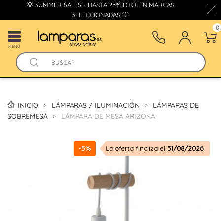
💡 SUMMER SALES - HASTA 25% DTO. EN MARCAS
SELECCIONADAS 💡
0
MENÚ
INICIO
LÁMPARAS / ILUMINACIÓN
LÁMPARAS DE
SOBREMESA
LÁMPARA DE MESA ARIZONA
-5%
La oferta finaliza el
31/08/2026