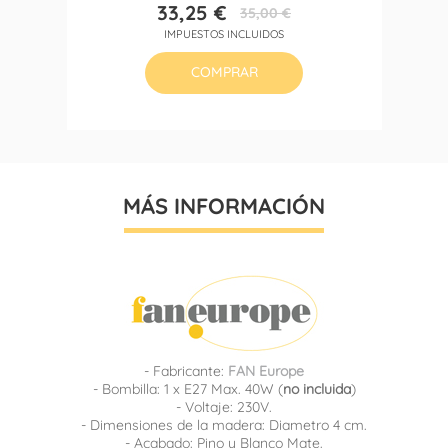
33,25 €
35,00 €
Precio
Precio
IMPUESTOS INCLUIDOS
base
COMPRAR
MÁS INFORMACIÓN
- Fabricante:
FAN Europe
- Bombilla: 1 x E27 Max. 40W (
no incluida
)
- Voltaje: 230V.
- Dimensiones de la madera: Diametro 4 cm.
- Acabado: Pino y Blanco Mate.