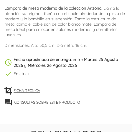
Lámpara de mesa moderna de la colección Arizona
. Llama la
atención su original diseño con el cable alrededor de la pieza de
madera y la bombilla en suspensión. Tanto la estructura de
metal como el cable son de color blanco mate. Lámpara de
mesa ideal para colocar en salones modernos y dormitorios
juveniles.
Dimensiones: Alto 50,5 cm. Diámetro 16 cm.
Fecha aproximada de entrega:
entre
Martes 25 Agosto
schedule
2026
y
Miércoles 26 Agosto 2026
check
En stock
FICHA TÉCNICA
forum
CONSULTAS SOBRE ESTE PRODUCTO