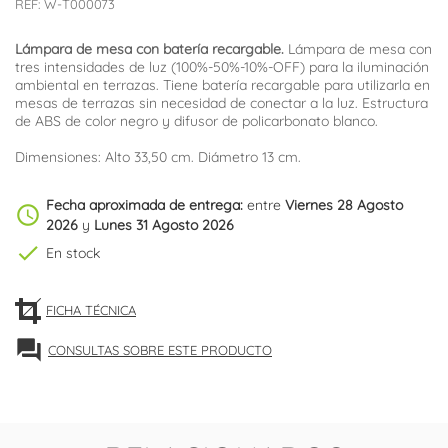
REF:
W-T000073
Lámpara de mesa con batería recargable.
Lámpara de mesa con
tres intensidades de luz (100%-50%-10%-OFF) para la iluminación
ambiental en terrazas. Tiene batería recargable para utilizarla en
mesas de terrazas sin necesidad de conectar a la luz. Estructura
de ABS de color negro y difusor de policarbonato blanco.
Dimensiones: Alto 33,50 cm. Diámetro 13 cm.
Fecha aproximada de entrega:
entre
Viernes 28 Agosto
schedule
2026
y
Lunes 31 Agosto 2026
check
En stock
FICHA TÉCNICA
forum
CONSULTAS SOBRE ESTE PRODUCTO