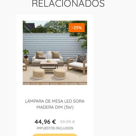
RELACIONADOS
-25%
LÁMPARA DE MESA LED SORA
MADERA DIM (3W)
44,96 €
59,95 €
Precio
Precio
IMPUESTOS INCLUIDOS
base