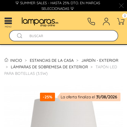
💡 SUMMER SALES - HASTA 25% DTO. EN MARCAS
SELECCIONADAS 💡
0
MENÚ
INICIO
ESTANCIAS DE LA CASA
JARDÍN - EXTERIOR
LÁMPARAS DE SOBREMESA DE EXTERIOR
TAPÓN LED
PARA BOTELLAS (3.5W)
-25%
La oferta finaliza el
31/08/2026