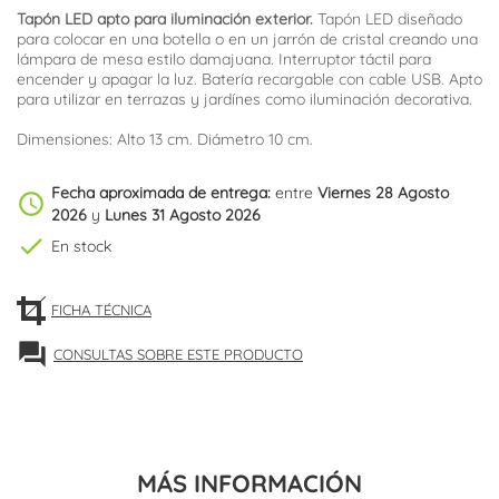
Tapón LED apto para iluminación exterior.
Tapón LED diseñado
para colocar en una botella o en un jarrón de cristal creando una
lámpara de mesa estilo damajuana. Interruptor táctil para
encender y apagar la luz. Batería recargable con cable USB. Apto
para utilizar en terrazas y jardínes como iluminación decorativa.
Dimensiones: Alto 13 cm. Diámetro 10 cm.
Fecha aproximada de entrega:
entre
Viernes 28 Agosto
schedule
2026
y
Lunes 31 Agosto 2026
check
En stock
FICHA TÉCNICA
forum
CONSULTAS SOBRE ESTE PRODUCTO
MÁS INFORMACIÓN