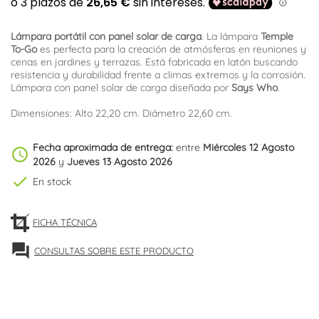
Lámpara portátil con panel solar de carga
. La lámpara
Temple
To-Go
es perfecta para la creación de atmósferas en reuniones y
cenas en jardines y terrazas. Está fabricada en latón buscando
resistencia y durabilidad frente a climas extremos y la corrosión.
Lámpara con panel solar de carga diseñada por
Says Who
.
Dimensiones: Alto 22,20 cm. Diámetro 22,60 cm.
Fecha aproximada de entrega:
entre
Miércoles 12 Agosto
schedule
2026
y
Jueves 13 Agosto 2026
check
En stock
FICHA TÉCNICA
forum
CONSULTAS SOBRE ESTE PRODUCTO