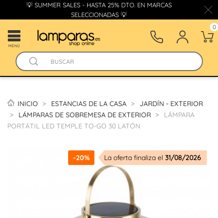
💡 SUMMER SALES - HASTA 25% DTO. EN MARCAS
SELECCIONADAS 💡
0
MENÚ
INICIO
ESTANCIAS DE LA CASA
JARDÍN - EXTERIOR
LÁMPARAS DE SOBREMESA DE EXTERIOR
LÁMPARA
PORTÁTIL LED TEMPLE TO-GO 30 LATÓN
-20%
La oferta finaliza el
31/08/2026