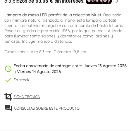
Lámpara de mesa LED portátil de la colección Niuet
. Realizada
con mimbre natural trenzado a mano, esta lámpara portátil
cuenta con batería recargable con autonomía de hasta 6 horas.
Posee un grado de protección IP66, por lo que puedes utilizarla
para iluminar tanto salones y dormitorios como jardines y
terrazas. Incluye mando a distancia.
Dimensiones: Alto 8,3 cm. Diámetro 19,8 cm.
Fecha aproximada de entrega:
entre
Jueves 13 Agosto 2026
schedule
y
Viernes 14 Agosto 2026
check
En stock
FICHA TÉCNICA
forum
CONSULTAS SOBRE ESTE PRODUCTO