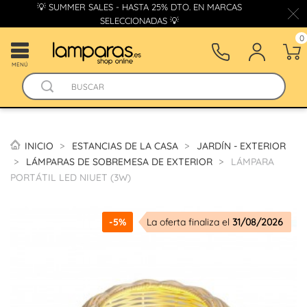
💡 SUMMER SALES - HASTA 25% DTO. EN MARCAS
SELECCIONADAS 💡
0
MENÚ
INICIO
ESTANCIAS DE LA CASA
JARDÍN - EXTERIOR
LÁMPARAS DE SOBREMESA DE EXTERIOR
LÁMPARA
PORTÁTIL LED NIUET (3W)
-5%
La oferta finaliza el
31/08/2026