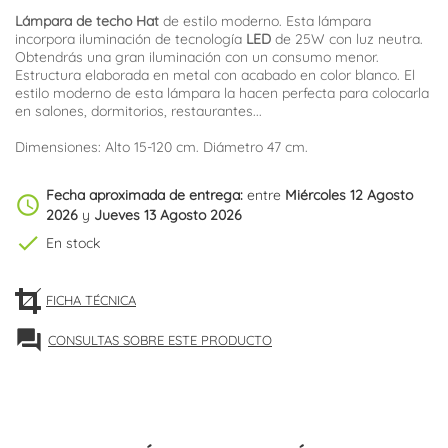
Lámpara de techo Hat
de estilo moderno. Esta lámpara
incorpora iluminación de tecnología
LED
de 25W con luz neutra.
Obtendrás una gran iluminación con un consumo menor.
Estructura elaborada en metal con acabado en color blanco. El
estilo moderno de esta lámpara la hacen perfecta para colocarla
en salones, dormitorios, restaurantes...
Dimensiones: Alto 15-120 cm. Diámetro 47 cm.
Fecha aproximada de entrega:
entre
Miércoles 12 Agosto
schedule
2026
y
Jueves 13 Agosto 2026
check
En stock
FICHA TÉCNICA
forum
CONSULTAS SOBRE ESTE PRODUCTO