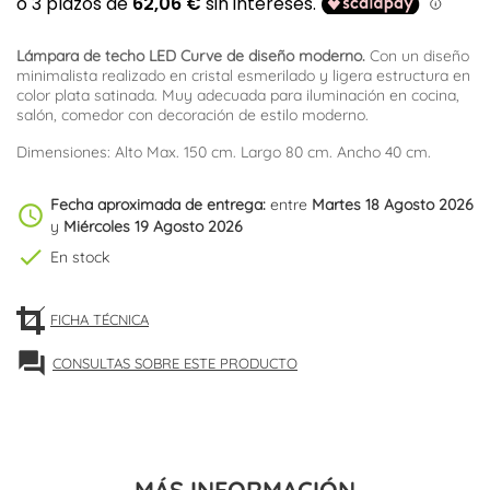
Lámpara de techo LED Curve de diseño
moderno.
Con un diseño
minimalista realizado en cristal esmerilado y ligera estructura en
color plata satinada. Muy adecuada para iluminación en cocina,
salón, comedor con decoración de estilo moderno.
Dimensiones: Alto Max. 150 cm. Largo 80 cm. Ancho 40 cm.
Fecha aproximada de entrega:
entre
Martes 18 Agosto 2026
schedule
y
Miércoles 19 Agosto 2026
check
En stock
FICHA TÉCNICA
forum
CONSULTAS SOBRE ESTE PRODUCTO
MÁS INFORMACIÓN