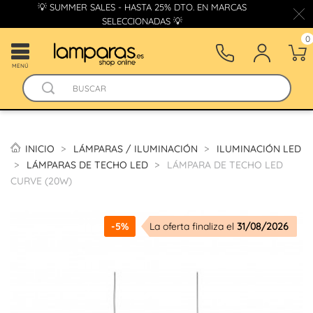
💡 SUMMER SALES - HASTA 25% DTO. EN MARCAS
SELECCIONADAS 💡
0
MENÚ
INICIO
LÁMPARAS / ILUMINACIÓN
ILUMINACIÓN LED
LÁMPARAS DE TECHO LED
LÁMPARA DE TECHO LED
CURVE (20W)
-5%
La oferta finaliza el
31/08/2026