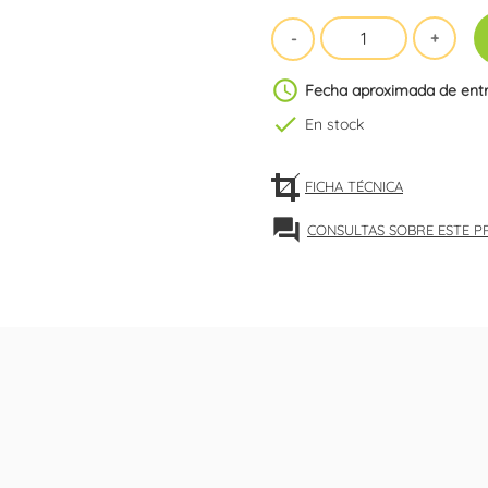
schedule
Fecha aproximada de ent
check
En stock
FICHA TÉCNICA
forum
CONSULTAS SOBRE ESTE 