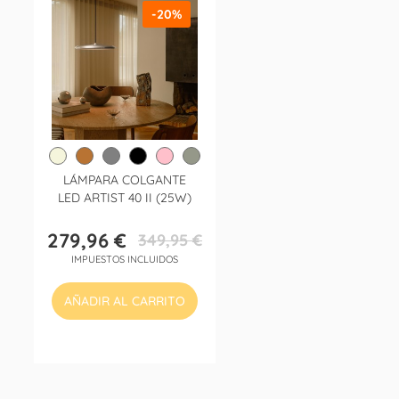
-20%
LÁMPARA COLGANTE
LED ARTIST 40 II (25W)
279,96 €
349,95 €
Precio
Precio
IMPUESTOS INCLUIDOS
base
AÑADIR AL CARRITO