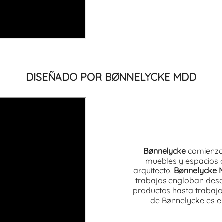
DISEÑADO POR BØNNELYCKE MDD
Bønnelycke
comienza 
muebles y espacios 
arquitecto.
Bønnelycke
trabajos engloban desde
productos hasta trabajo
de Bønnelycke es el