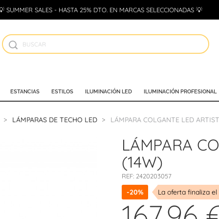
💡 SUMMER SALES - HASTA 25% DTO. EN MARCAS SELECCIONADAS 💡
ESTANCIAS
ESTILOS
ILUMINACIÓN LED
ILUMINACIÓN PROFESIONAL
LÁMPARAS DE TECHO LED
LÁMPARA COLGANTE LED ARTIST 2
LÁMPARA COL
(14W)
REF:
2420203057
-20%
La oferta finaliza el
167,96 