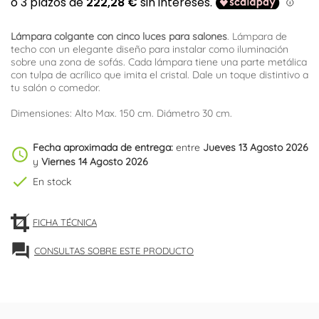
Lámpara colgante con cinco luces para salones
. Lámpara de
techo con un elegante diseño para instalar como iluminación
sobre una zona de sofás. Cada lámpara tiene una parte metálica
con tulpa de acrílico que imita el cristal. Dale un toque distintivo a
tu salón o comedor.
Dimensiones: Alto Max. 150 cm. Diámetro 30 cm.
Fecha aproximada de entrega:
entre
Jueves 13 Agosto 2026
schedule
y
Viernes 14 Agosto 2026
check
En stock
FICHA TÉCNICA
forum
CONSULTAS SOBRE ESTE PRODUCTO