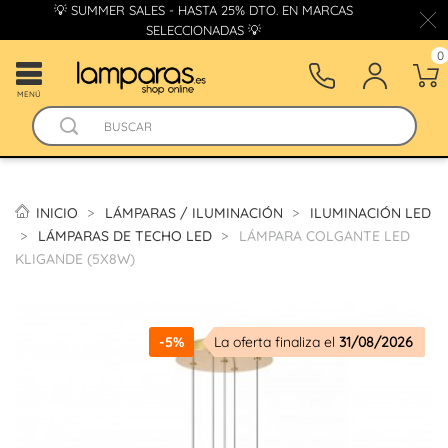
💡 SUMMER SALES - HASTA 25% DTO. EN MARCAS
SELECCIONADAS 💡
0
MENÚ
INICIO
LÁMPARAS / ILUMINACIÓN
ILUMINACIÓN LED
LÁMPARAS DE TECHO LED
LÁMPARA COLGANTE LED
KLIGANDE (5X8W)
-5%
La oferta finaliza el
31/08/2026