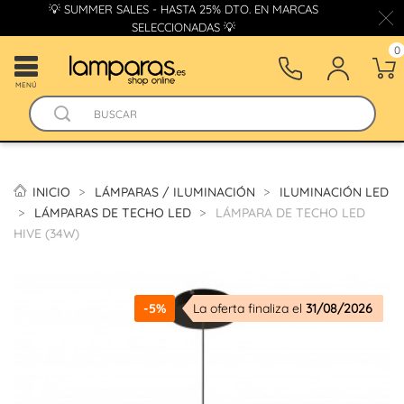
💡 SUMMER SALES - HASTA 25% DTO. EN MARCAS
SELECCIONADAS 💡
0
MENÚ
INICIO
LÁMPARAS / ILUMINACIÓN
ILUMINACIÓN LED
LÁMPARAS DE TECHO LED
LÁMPARA DE TECHO LED
HIVE (34W)
-5%
La oferta finaliza el
31/08/2026