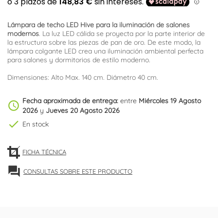
Lámpara de techo LED Hive para la iluminación de salones
modernos
. La luz LED cálida se proyecta por la parte interior de
la estructura sobre las piezas de pan de oro. De este modo, la
lámpara colgante LED crea una iluminación ambiental perfecta
para salones y dormitorios de estilo moderno.
Dimensiones: Alto Max. 140 cm. Diámetro 40 cm.
Fecha aproximada de entrega:
entre
Miércoles 19 Agosto
schedule
2026
y
Jueves 20 Agosto 2026
check
En stock
FICHA TÉCNICA
forum
CONSULTAS SOBRE ESTE PRODUCTO