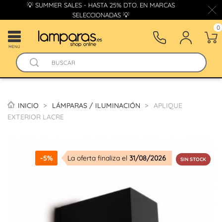
💡 SUMMER SALES - HASTA 25% DTO. EN MARCAS
SELECCIONADAS 💡
0
MENÚ
INICIO
LÁMPARAS / ILUMINACIÓN
APLIQUE
EXTERIOR LACRE
-5%
La oferta finaliza el
31/08/2026
SIN STOCK